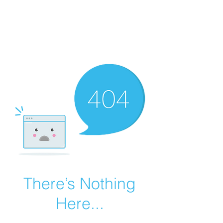
Sam’s & Will’s Workwear
Manufactures Ltd
Tel:
01508 530 087
There’s Nothing
Here...